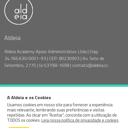
Aldeia
Aldeia Academy Apoio Administrativo Ltda | Cnpj:
34.766.630/0001-93 | CEP: 80230903 | Av. Sete de
Setembro, 2775 | (41)3798-1698 | contato@aldeia.cc
A Aldeia e os Cookies
© 2026 VAGAS SPTR - ALDEIA — ALL RIGHTS RESERVED
Usamos cookies em nosso site para fornecer a experiência
mais relevante, lembrando suas preferências e visitas
Facebook
Instagram
Linked
repetidas. Ao clicar em “Aceitar”, concorda com a utilização de
TODOS os cookies.
Leia nossa política de privacidade e cookies
In