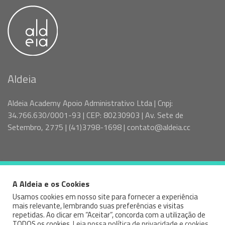
Aldeia
Aldeia Academy Apoio Administrativo Ltda | Cnpj:
34.766.630/0001-93 | CEP: 80230903 | Av. Sete de
Setembro, 2775 | (41)3798-1698 | contato@aldeia.cc
A Aldeia e os Cookies
© 2026 VAGAS SPTR - ALDEIA — ALL RIGHTS RESERVED
Usamos cookies em nosso site para fornecer a experiência
mais relevante, lembrando suas preferências e visitas
Facebook
Instagram
Linked
repetidas. Ao clicar em “Aceitar”, concorda com a utilização de
TODOS os cookies.
Leia nossa política de privacidade e cookies