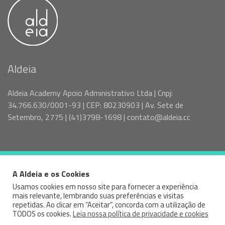
Aldeia
Aldeia Academy Apoio Administrativo Ltda | Cnpj:
34.766.630/0001-93 | CEP: 80230903 | Av. Sete de
Setembro, 2775 | (41)3798-1698 | contato@aldeia.cc
A Aldeia e os Cookies
© 2026 VAGAS SPTR - ALDEIA — ALL RIGHTS RESERVED
Usamos cookies em nosso site para fornecer a experiência
mais relevante, lembrando suas preferências e visitas
Facebook
Instagram
Linked
repetidas. Ao clicar em “Aceitar”, concorda com a utilização de
TODOS os cookies.
Leia nossa política de privacidade e cookies
In