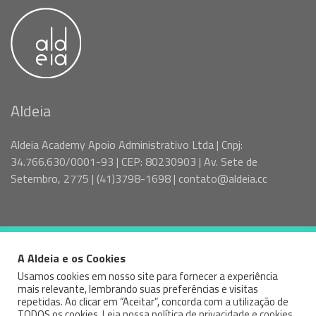
Aldeia
Aldeia Academy Apoio Administrativo Ltda | Cnpj:
34.766.630/0001-93 | CEP: 80230903 | Av. Sete de
Setembro, 2775 | (41)3798-1698 | contato@aldeia.cc
A Aldeia e os Cookies
© 2026 VAGAS SPTR - ALDEIA — ALL RIGHTS RESERVED
Usamos cookies em nosso site para fornecer a experiência
mais relevante, lembrando suas preferências e visitas
Facebook
Instagram
Linked
repetidas. Ao clicar em “Aceitar”, concorda com a utilização de
TODOS os cookies.
Leia nossa política de privacidade e cookies