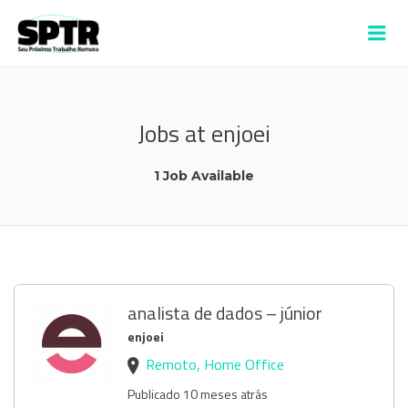
VAGAS SPTR –
Me
ALDEIA
Jobs at enjoei
1 Job Available
analista de dados – júnior
enjoei
Remoto, Home Office
Publicado 10 meses atrás