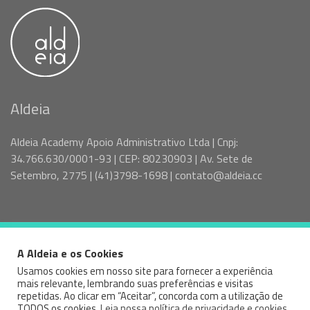
Aldeia
Aldeia Academy Apoio Administrativo Ltda | Cnpj:
34.766.630/0001-93 | CEP: 80230903 | Av. Sete de
Setembro, 2775 | (41)3798-1698 | contato@aldeia.cc
A Aldeia e os Cookies
© 2026 VAGAS SPTR - ALDEIA — ALL RIGHTS RESERVED
Usamos cookies em nosso site para fornecer a experiência
mais relevante, lembrando suas preferências e visitas
Facebook
Instagram
Linked
repetidas. Ao clicar em “Aceitar”, concorda com a utilização de
TODOS os cookies.
Leia nossa política de privacidade e cookies